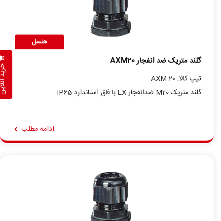
هنسل
گلند متریک ضد انفجار AXM20
خرید آنلاین
تیپ کالا: AXM 20
گلند متریک M20 ضدانفجار EX با فاق استاندارد IP65
ادامه مطلب