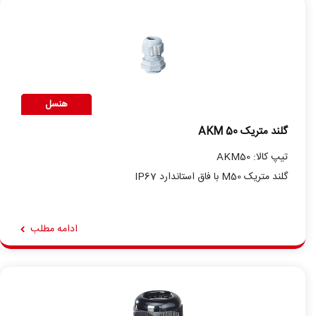
هنسل
گلند متریک AKM 50
تیپ کالا: AKM50
گلند متریک M50 با فاق استاندارد IP67
ادامه مطلب