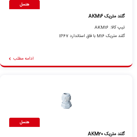
هنسل
گلند متریک AKM16
تیپ کالا: AKM16
گلند متریک M16 با فاق استاندارد IP67
ادامه مطلب
هنسل
گلند متریک AKM20