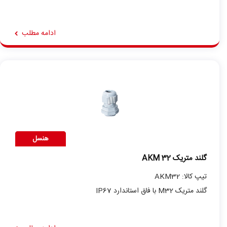
ادامه مطلب
هنسل
گلند متریک AKM 32
تیپ کالا: AKM32
گلند متریک M32 با فاق استاندارد IP67