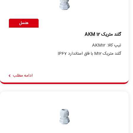
هنسل
گلند متریک AKM 12
تیپ کالا: AKM12
گلند متریک M12 با فاق استاندارد IP67
ادامه مطلب