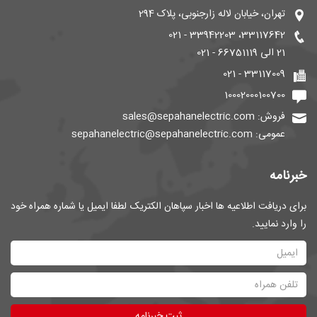
تهران، خیابان لاله زارجنوبی، پلاک 294
33117642، 33942203 - 021
21 الی 66751119 - 021
33117009 - 021
10002000100700
فروش: sales@sepahanelectric.com
عمومی: sepahanelectric@sepahanelectric.com
خبرنامه
برای دریافت اطلاعیه ها اخبار سپاهان الکتریک لطفا ایمیل یا شماره همراه خود
را وارد نمایید.
ثبت خبرنامه