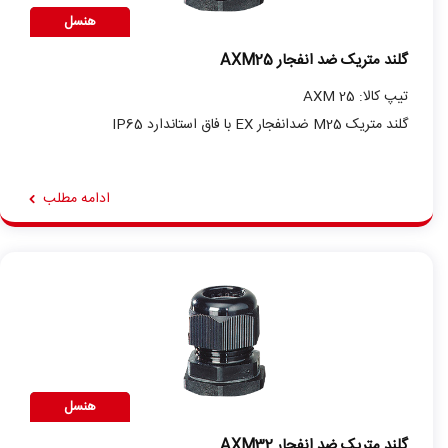
هنسل
گلند متریک ضد انفجار AXM25
تیپ کالا: AXM 25
گلند متریک M25 ضدانفجار EX با فاق استاندارد IP65
ادامه مطلب
هنسل
گلند متریک ضد انفجار AXM32