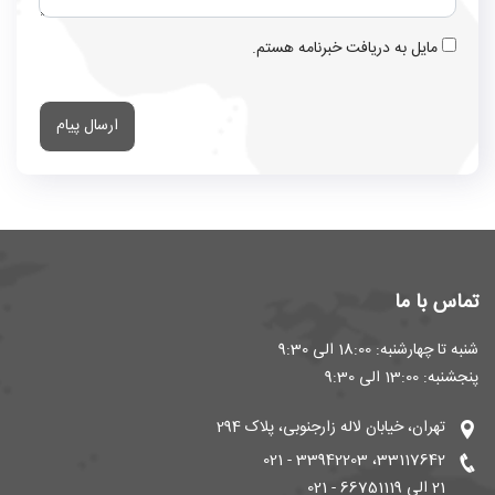
مایل به دریافت خبرنامه هستم.
ارسال پیام
تماس با ما
شنبه تا چهارشنبه: 18:00 الی 9:30
پنجشنبه: 13:00 الی 9:30
تهران، خیابان لاله زارجنوبی، پلاک 294
33117642، 33942203 - 021
21 الی 66751119 - 021