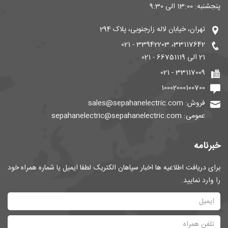
پنجشنبه: 13:00 الی 9:30
تهران، خیابان لاله زارجنوبی، پلاک 294
33117642، 33942203 - 021
21 الی 66751119 - 021
33117009 - 021
10002000100700
فروش: sales@sepahanelectric.com
عمومی: sepahanelectric@sepahanelectric.com
خبرنامه
برای دریافت اطلاعیه ها اخبار سپاهان الکتریک لطفا ایمیل یا شماره همراه خود
را وارد نمایید.