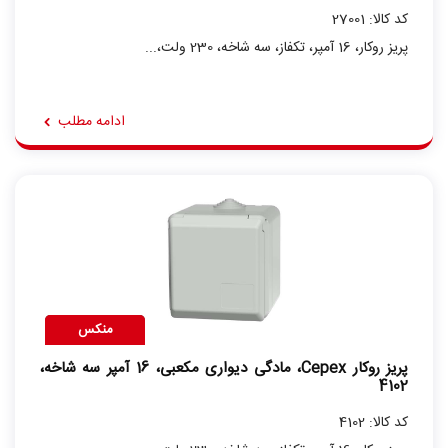
کد کالا: 27001
پریز روکار، 16 آمپر، تکفاز، سه شاخه، 230 ولت،...
ادامه مطلب
منکس
پریز روکار Cepex، مادگی دیواری مکعبی، 16 آمپر سه شاخه،
4102
کد کالا: 4102