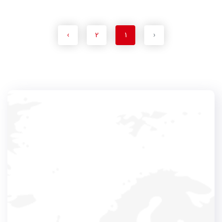
›
2
1
‹