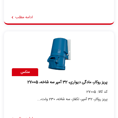
ادامه مطلب
منکس
پریز روکار، مادگی دیواری، 32 آمپر سه شاخه، 27005
کد کالا: 27005
پریز روکار، 32 آمپر، تکفاز، سه شاخه، 230 ولت،...