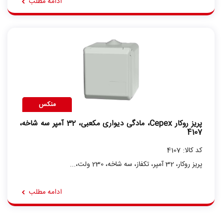
ادامه مطلب
منکس
پریز روکار Cepex، مادگی دیواری مکعبی، 32 آمپر سه شاخه،
4107
کد کالا: 4107
پریز روکار، 32 آمپر، تکفاز، سه شاخه، 230 ولت،...
ادامه مطلب