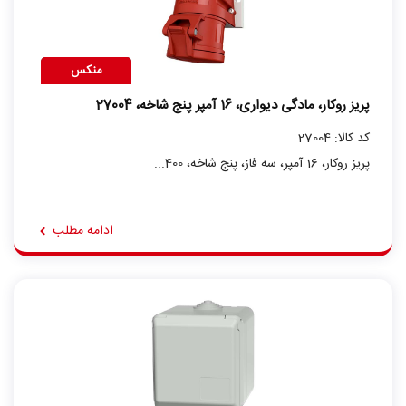
منکس
پریز روکار، مادگی دیواری، 16 آمپر پنج شاخه، 27004
کد کالا: 27004
پریز روکار، 16 آمپر، سه فاز، پنج شاخه، 400...
ادامه مطلب