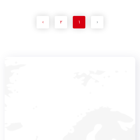
›
2
1
‹