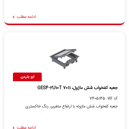
ادامه مطلب
ابو بترمن
جعبه کفخواب شش ماژول، GES4-2U10T 7011
کد کالا: 7405145
جعبه کفخواب شش ماژوله با ارتفاع متغییر، رنگ خاکستری
ادامه مطلب