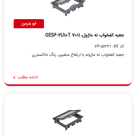
ابو بترمن
جعبه کفخواب نه ماژول، GES6-2U10T 7011
کد کالا: 7405321
جعبه کفخواب نه ماژوله با ارتفاع متغییر، رنگ خاکستری
ادامه مطلب