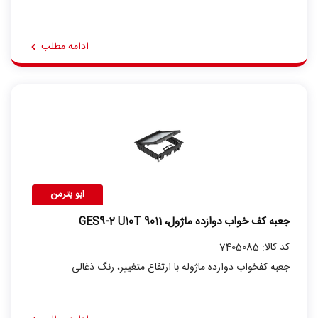
ادامه مطلب
ابو بترمن
جعبه کف خواب دوازده ماژول، GES9-2 U10T 9011
کد کالا: 7405085
جعبه کفخواب دوازده ماژوله با ارتفاع متغییر، رنگ ذغالی