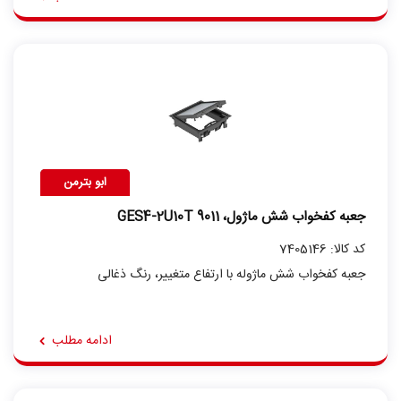
ابو بترمن
جعبه کفخواب شش ماژول، GES4-2U10T 9011
کد کالا: 7405146
جعبه کفخواب شش ماژوله با ارتفاع متغییر، رنگ ذغالی
ادامه مطلب