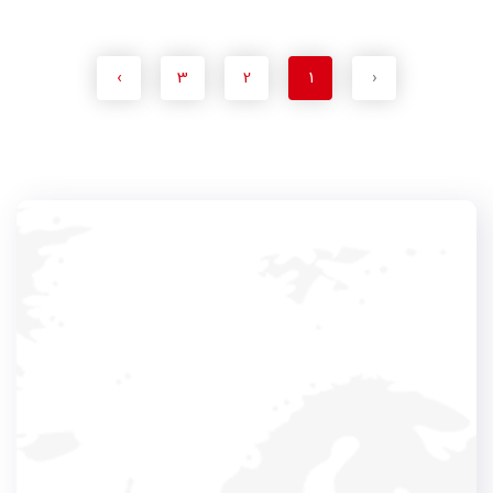
›
3
2
1
‹