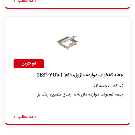
ادامه مطلب
ابو بترمن
جعبه کفخواب دوازده ماژول، GES9-2 U10T 1019
کد کالا: 7405087
جعبه کفخواب دوازده ماژوله با ارتفاع متغییر، رنگ بژ
ادامه مطلب