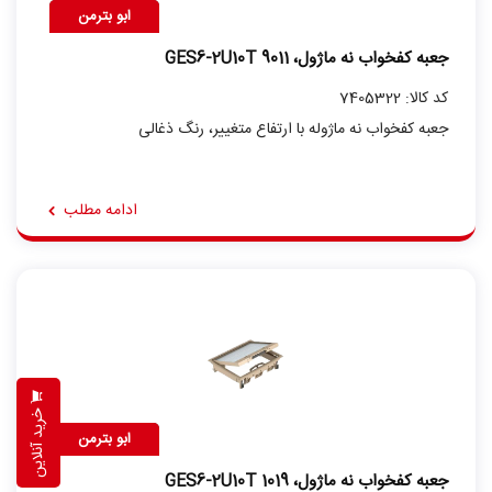
ابو بترمن
جعبه کفخواب نه ماژول، GES6-2U10T 9011
کد کالا: 7405322
جعبه کفخواب نه ماژوله با ارتفاع متغییر، رنگ ذغالی
ادامه مطلب
خرید آنلاین
ابو بترمن
جعبه کفخواب نه ماژول، GES6-2U10T 1019