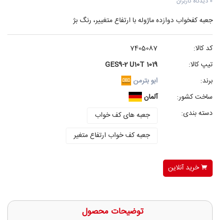
0 دیدگاه کاربران
جعبه کفخواب دوازده ماژوله با ارتفاع متغییر، رنگ بژ
کد کالا:
7405087
تیپ کالا:
GES9-2 U10T 1019
برند:
ابو بترمن
ساخت کشور:
آلمان
دسته بندی:
جعبه های کف خواب
جعبه کف خواب ارتفاع متغیر
خرید آنلاین
توضیحات محصول