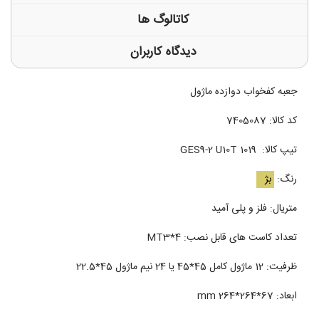
کاتالوگ ها
دیدگاه کاربران
جعبه کفخواب دوازده ماژول
کد کالا: 7405087
تیپ کالا: GES9-2 U10T 1019
رنگ:
بژ
متریال: فلز و پلی آمید
تعداد کاست های قابل نصب: MT3*4
ظرفیت: 12 ماژول کامل 45*45 یا 24 نیم ماژول 45*22.5
ابعاد: mm 264*264*67