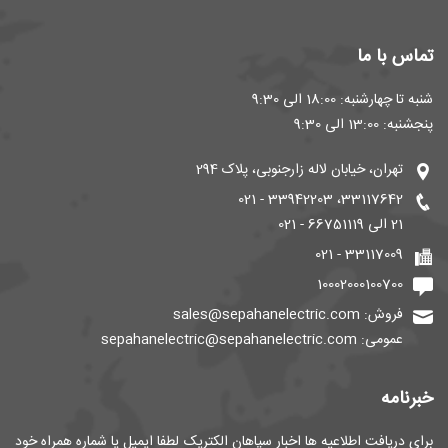
تماس با ما
شنبه تا چهارشنبه: 18:00 الی 9:30
پنجشنبه: 13:00 الی 9:30
تهران، خیابان لاله زارجنوبی، پلاک 294
33117642، 33942203 - 021
21 الی 66751119 - 021
33117009 - 021
10002000100700
فروش: sales@sepahanelectric.com
عمومی: sepahanelectric@sepahanelectric.com
خبرنامه
برای دریافت اطلاعیه ها اخبار سپاهان الکتریک لطفا ایمیل یا شماره همراه خود