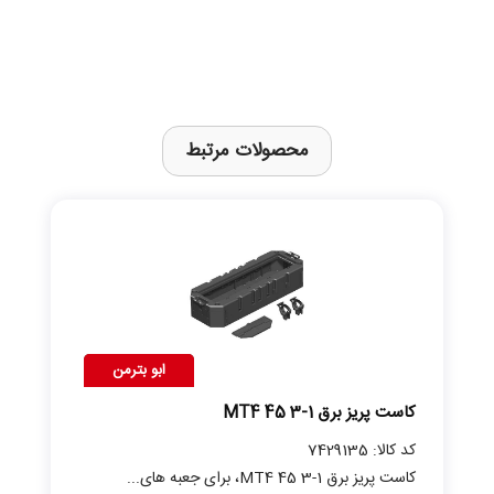
محصولات مرتبط
ابو بترمن
کاست پریز برق MT4 45 3-1
کد کالا: 7429135
کاست پریز برق MT4 45 3-1، برای جعبه های...