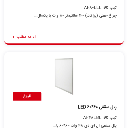
تیپ کالا: AF80LLL
چراغ خطی (براکت) 120 سانتیمتر 80 وات با یکسال...
ادامه مطلب
افروغ
پنل سقفی LED 60*60
تیپ کالا: AF48LBL
پنل سقفی ال ای دی 48 وات 60*60 با...