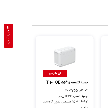
خرید آنلاین
ابو بترمن
جعبه تقسیم 11*15، T 100 OE
کد کالا: 2007255
جعبه تقسیم IP66 روکار،
67*116*150 میلیمتر، بدون گرومت،
بدون...