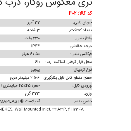
نری معکوس روکار، درب دار، 32 آمپر، سه 
کد کالا: 402
جریان نامی:
32 آمپر
تعداد کنتاکت:
3 شاخه
ولتاژ نامی:
230 ولت
درجه حفاظتی:
IP44
فرکانس نامی:
60-50 هرتز
محل قرار گرفتن کنتاکت ارت:
6h
نوع ترمینال:
پیچی
سطح مقطع کابل قابل بکارگیری:
2.5-6 میلیمتر مربع
ورودی کابل:
حفره 45x45 میلیمتری از پشت
وزن:
323 گرم
جنس بدنه:
آماپلاست ®AMAPLAST
KES, Wall Mounted Inlet, 32A3P, 6H230V,