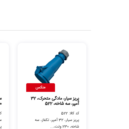
منکس
پریز سیار، مادگی متحرک، 32
آمپر، سه شاخه، 522
0
کد کالا: 522
کد 
پریز سیار، 32 آمپر، تکفاز، سه
شاخه، 230 ولت،...
پل