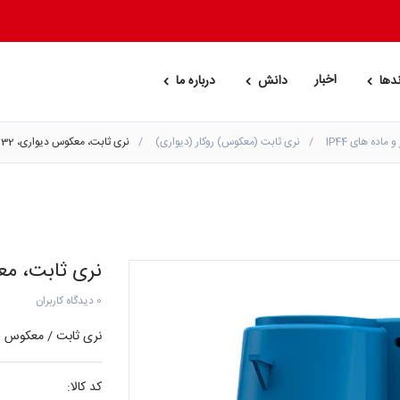
اخبار
ندها
دانش
درباره ما
 و ماده های IP44
نری ثابت (معکوس) روکار (دیواری)
نری ثابت، معکوس دیواری، 32 آمپر سه شاخه، 402
نری ثابت، معکوس دیوار
0 دیدگاه کاربران
نری ثابت / معکوس روکار، 32 آمپر، تکفاز، سه شاخه، 
کد کالا: