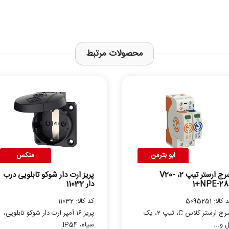
محصولات مرتبط
ابو بترمن
منکس
سرج ارستر تیپ 2، V20-
پریز ارت دار شوکو تابلویی درب
1+NPE-28
دار 11032
کالا: 5095251
کد کالا: 11032
سرج ارستر کلاس C، تیپ 2، یک
پریز 16 آمپر ارت دار شوکو تابلویی،
 و...
سیاه، IP54