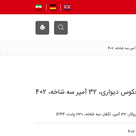
ی، 32 آمپر سه شاخه، 402
230 ولت، IP44
402