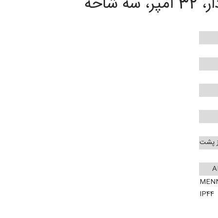
شاخه
MENNE
IP44