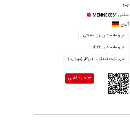
402
منکس
آلمان
نر و ماده های برق صنعتی
نر و ماده های IP44
نری ثابت (معکوس) روکار (دیواری)
خرید آنلاین