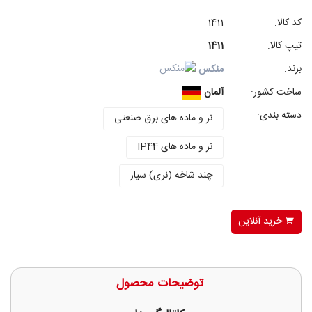
کد کالا:
1411
تیپ کالا:
1411
برند:
منکس
ساخت کشور:
آلمان
دسته بندی:
نر و ماده های برق صنعتی
نر و ماده های IP44
چند شاخه (نری) سیار
خرید آنلاین
توضیحات محصول