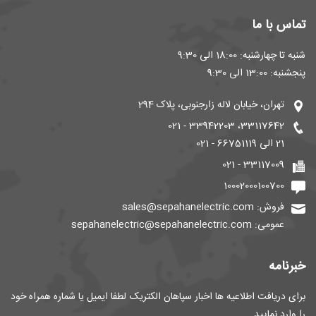
تماس با ما
شنبه تا چهارشنبه: 18:00 الی 9:30
پنجشنبه: 13:00 الی 9:30
تهران، خیابان لاله زارجنوبی، پلاک 294
33117642، 33942203 - 021
21 الی 66751119 - 021
33117009 - 021
10002000100700
فروش: sales@sepahanelectric.com
عمومی: sepahanelectric@sepahanelectric.com
خبرنامه
برای دریافت اطلاعیه ها اخبار سپاهان الکتریک لطفا ایمیل یا شماره همراه خود
را وارد نمایید.