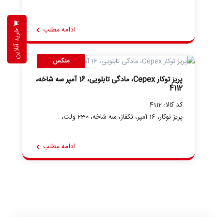
ادامه مطلب
خرید آنلاین
منکس
پریز توکار Cepex، مادگی تابلویی، 16 آمپر سه شاخه،
4112
کد کالا: 4112
پریز توکار، 16 آمپر، تکفاز، سه شاخه، 230 ولت،...
ادامه مطلب