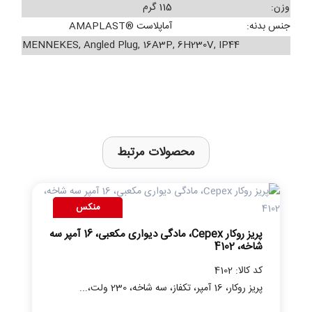
وزن:
115 گرم
جنس بدنه:
آماپلاست ®AMAPLAST
MENNEKES, Angled Plug, 16A3P, 6H230V, IP44
محصولات مرتبط
منکس
پریز روکار Cepex، مادگی دیواری مکعبی، 16 آمپر سه
شاخه، 4102
کد کالا: 4102
پریز روکار، 16 آمپر، تکفاز، سه شاخه، 230 ولت،...