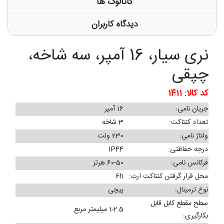
کاتالوگ ها
دیدگاه کاربران
نری سیار، 16 آمپر، سه شاخه،
چپقی
کد کالا: 1411
جریان نامی:
16 آمپر
تعداد کنتاکت:
3 شاخه
ولتاژ نامی:
230 ولت
درجه حفاظتی:
IP44
فرکانس نامی:
60-50 هرتز
محل قرار گرفتن کنتاکت ارت:
6h
نوع ترمینال:
پیچی
سطح مقطع کابل قابل
1-2.5 میلیمتر مربع
بکارگیری: