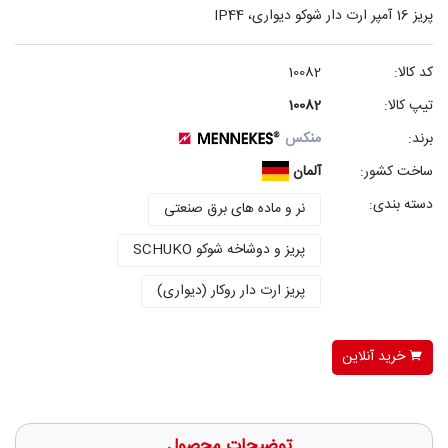
پریز 16 آمپر ارت دار شوکو دیواری، IP44
کد کالا:
10082
تیپ کالا:
10082
برند:
منکس
ساخت کشور:
آلمان
دسته بندی:
نر و ماده های برق صنعتی
پریز و دوشاخه شوکو SCHUKO
پریز ارت دار روکار (دیواری)
خرید آنلاین
توضیحات محصول