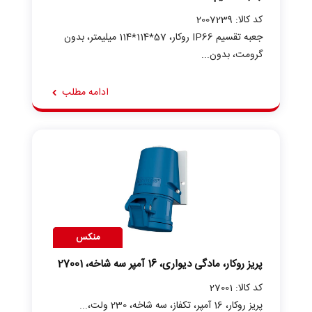
کد کالا: 2007239
جعبه تقسیم IP66 روکار، 57*114*114 میلیمتر، بدون
گرومت، بدون...
ادامه مطلب
منکس
پریز روکار، مادگی دیواری، 16 آمپر سه شاخه، 27001
کد کالا: 27001
پریز روکار، 16 آمپر، تکفاز، سه شاخه، 230 ولت،...