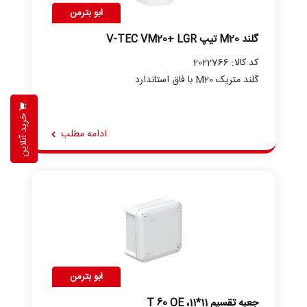
ابو بترمن
گلند M20 تیپ V-TEC VM20+ LGR
کد کالا: 2022766
گلند متریک M20 با فاق استاندارد
خرید آنلاین
ادامه مطلب
ابو بترمن
جعبه تقسیم 11*11، T 60 OE