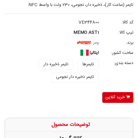
تایمر (ساعت کار)، ذخیره دار، نجومی، 230 ولت با واسط NFC
کد کالا:
VE344800
تیپ کالا:
MEMO AST1
برند:
ومر
ساخت کشور:
ایتالیا
دسته بندی:
تایمرها
تایمر ذخیره دار
تایمر ذخیره دار نجومی
خرید آنلاین
توضیحات محصول