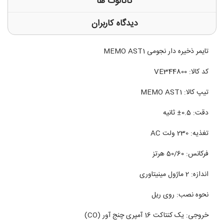
کاتالوگ ها
دیدگاه کاربران
تایمر ذخیره دار نجومی MEMO AST1
کد کالا: VE344800
تیپ کالا: MEMO AST1
دقت: 0.5± ثانیه
تغذیه: 230 ولت AC
فرکانس: 50/60 هرتز
اندازه: 2 ماژول مینیتاوری
نحوه نصب: روی ریل
خروجی: یک کنتاکت 16 آمپری چنج آور (CO)