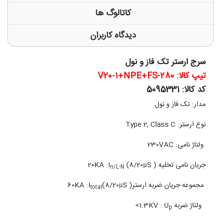
کاتالوگ ها
دیدگاه کاربران
سرج ارستر تک فاز و نول
تیپ کالا: V20-1+NPE+FS-280
کد کالا: 5095331
مدار: تک فاز و نول
نوع ارستر: Type 2, Class C
ولتاژ نامی: 230VAC
جریان نامی تخلیه 20KA :I
(8/20µS )
n/L-N
مجموعه جریان ضربه ارستر60KA :I
(8/20µS )
total
ولتاژ ضربه 1.3KV : U
>
p