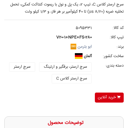
سرج ارستر کلاس C، تیپ 2، یک پل و نول با ریموت کنتاکت کمکی، تحمل
تخلیه ضربه (µs 8/20) تا 40 کیلوآمپر بر هر فاز، و 1/3 کیلو ولت
کد کالا:
5095331
تیپ کالا:
V20-1+NPE+FS-280
برند:
ابو بترمن
ساخت کشور:
آلمان
دسته بندی:
سرج ارستر، برقگیر و ارتینگ
سرج ارستر
سرج ارستر کلاس C
خرید آنلاین
توضیحات محصول