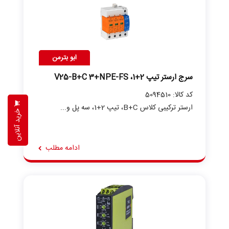
ابو بترمن
سرج ارستر تیپ 2+1، V25-B+C 3+NPE-FS
کد کالا: 5094510
ارستر ترکیبی کلاس B+C، تیپ 2+1، سه پل و...
خرید آنلاین
ادامه مطلب