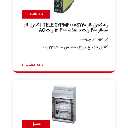
تله هاسه
رله کنترل فاز TELE G2PM400VSY20 | کنترل فاز
سه‌فاز 400 ولت با تغذیه 400-12 ولت AC
کد کالا: 2390504
کنترل فاز پنج چراغ، سنجش 230/400 ولت
ادامه مطلب
هنسل