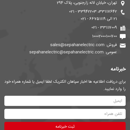
تهران، خیابان لاله زارجنوبی، پلاک 294
33117642، 33942203 - 021
21 الی 66751119 - 021
33117009 - 021
10002000100700
فروش: sales@sepahanelectric.com
عمومی: sepahanelectric@sepahanelectric.com
خبرنامه
برای دریافت اطلاعیه ها اخبار سپاهان الکتریک لطفا ایمیل یا شماره همراه خود
را وارد نمایید.
ثبت خبرنامه