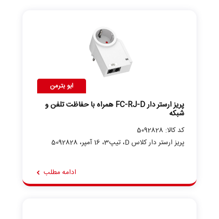
ابو بترمن
پریز ارستر دار FC-RJ-D همراه با حفاظت تلفن و
شبکه
کد کالا: 5092828
پریز ارستر دار کلاس D، تیپ3، 16 آمپر، 5092828
ادامه مطلب