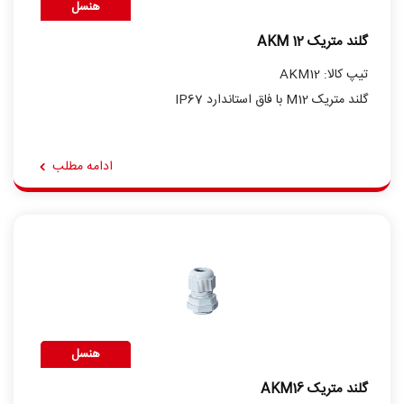
هنسل
گلند متریک AKM 12
تیپ کالا: AKM12
گلند متریک M12 با فاق استاندارد IP67
ادامه مطلب
هنسل
گلند متریک AKM16