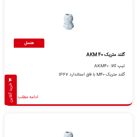
هنسل
گلند متریک AKM 40
تیپ کالا: AKM40
گلند متریک M40 با فاق استاندارد IP67
خرید آنلاین
ادامه مطلب