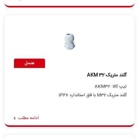
هنسل
گلند متریک AKM 32
تیپ کالا: AKM32
گلند متریک M32 با فاق استاندارد IP67
ادامه مطلب