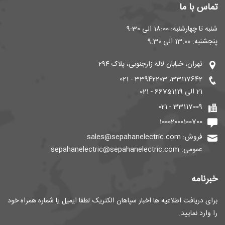
تماس با ما
شنبه تا چهارشنبه: 18:00 الی 9:30
پنجشنبه: 13:00 الی 9:30
تهران، خیابان لاله زارجنوبی، پلاک 294
33117642، 33942203 - 021
21 الی 66751119 - 021
33117009 - 021
10002000100700
فروش: sales@sepahanelectric.com
عمومی: sepahanelectric@sepahanelectric.com
خبرنامه
برای دریافت اطلاعیه ها اخبار سپاهان الکتریک لطفا ایمیل یا شماره همراه خود
را وارد نمایید.