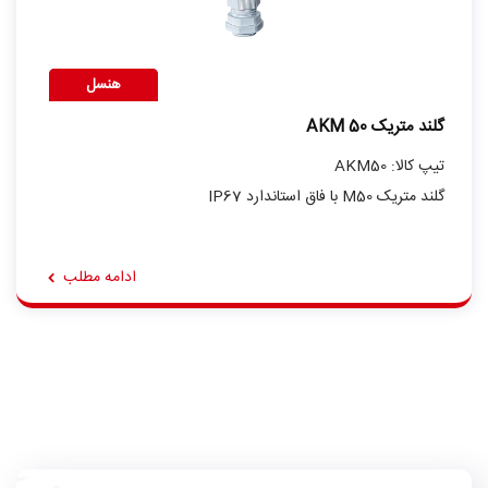
هنسل
گلند متریک AKM 50
تیپ کالا: AKM50
گلند متریک M50 با فاق استاندارد IP67
ادامه مطلب