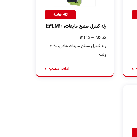
تله هاسه
رله کنترل سطح مایعات، E3LM10
کد کالا: 1341500
رله کنترل سطح مایعات هادی، 230
ولت
ادامه مطلب