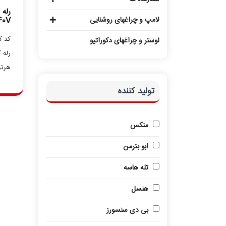
رل
لامپ و چراغهای روشنایی
40V
کد کالا: 
لوستر و چراغهای دکوراتیو
هرتز
تولید کننده
منکس
ابو بترمن
تله هاسه
هنسل
بی دی سنسورز