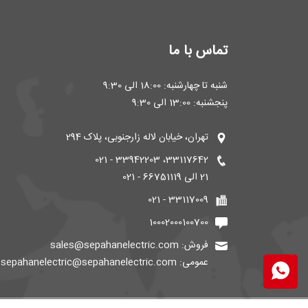
تماس با ما
شنبه تا چهارشنبه: 18:00 الی 9:30
پنجشنبه: 13:00 الی 9:30
تهران، خیابان لاله زارجنوبی، پلاک 294
33117642، 33942203 - 021
21 الی 66751119 - 021
33117009 - 021
10002000100700
فروش: sales@sepahanelectric.com
عمومی: sepahanelectric@sepahanelectric.com