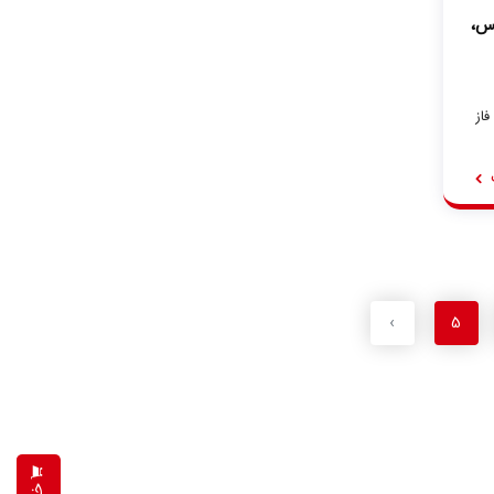
،
از
›
5